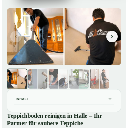
INHALT
Teppichboden reinigen in Halle – Ihr Partner für
01
Teppichboden reinigen in Halle – Ihr
saubere Teppiche
Partner für saubere Teppiche
Unsere Leistungen beim Teppichboden reinigen in
02