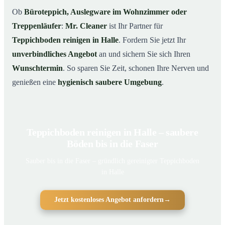
Ob
Büroteppich, Auslegware im Wohnzimmer oder
Treppenläufer
:
Mr. Cleaner
ist Ihr Partner für
Teppichboden reinigen in Halle
. Fordern Sie jetzt Ihr
unverbindliches Angebot
an und sichern Sie sich Ihren
Wunschtermin
. So sparen Sie Zeit, schonen Ihre Nerven und
genießen eine
hygienisch saubere Umgebung
.
Teppichboden reinigen in Halle – saubere
Böden bis in die Faser
Sauber bis in die Faser – gründlich gereinigter Teppichboden
in Halle
Jetzt kostenloses Angebot anfordern
→