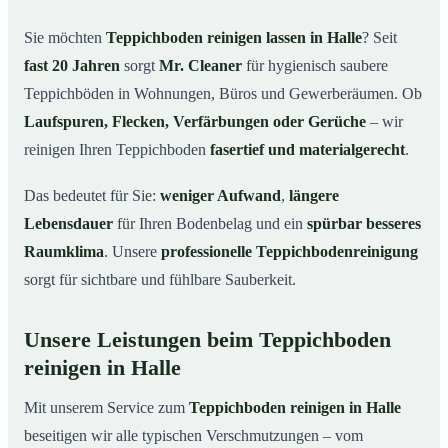
Halle
Sie möchten
Teppichboden reinigen lassen in Halle
? Seit
Warum Teppichboden reinigen mit Mr. Cleaner in
03
fast 20 Jahren
sorgt
Mr. Cleaner
für hygienisch saubere
Halle?
Teppichböden in Wohnungen, Büros und Gewerberäumen. Ob
So funktioniert’s
04
Laufspuren, Flecken, Verfärbungen oder Gerüche
– wir
Teppichboden reinigen in Halle & Umgebung
05
reinigen Ihren Teppichboden
fasertief und materialgerecht
.
Jetzt Angebot einholen
06
Das bedeutet für Sie:
weniger Aufwand
,
längere
So reinigen unsere Profis Teppichböden in Halle
07
Lebensdauer
für Ihren Bodenbelag und ein
spürbar besseres
Raumklima
. Unsere
professionelle Teppichbodenreinigung
sorgt für sichtbare und fühlbare Sauberkeit.
Unsere Leistungen beim Teppichboden
reinigen in Halle
Mit unserem Service zum
Teppichboden reinigen in Halle
beseitigen wir alle typischen Verschmutzungen – vom