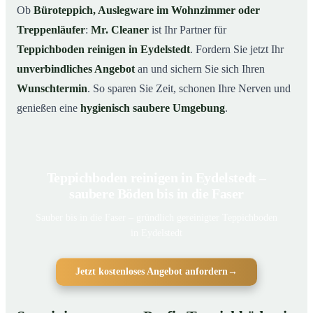
Ob
Büroteppich, Auslegware im Wohnzimmer oder
Treppenläufer
:
Mr. Cleaner
ist Ihr Partner für
Teppichboden reinigen in Eydelstedt
. Fordern Sie jetzt Ihr
unverbindliches Angebot
an und sichern Sie sich Ihren
Wunschtermin
. So sparen Sie Zeit, schonen Ihre Nerven und
genießen eine
hygienisch saubere Umgebung
.
Teppichboden reinigen in Eydelstedt –
saubere Böden bis in die Faser
Sauber bis in die Faser – gründlich gereinigter Teppichboden
in Eydelstedt
Jetzt kostenloses Angebot anfordern
→