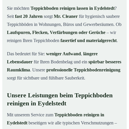
Eydelstedt
Sie möchten
Teppichboden reinigen lassen in Eydelstedt
?
Warum Teppichboden reinigen mit Mr. Cleaner in
03
Seit
fast 20 Jahren
sorgt
Mr. Cleaner
für hygienisch saubere
Eydelstedt?
Teppichböden in Wohnungen, Büros und Gewerberäumen. Ob
So funktioniert’s
04
Laufspuren, Flecken, Verfärbungen oder Gerüche
– wir
Teppichboden reinigen in Eydelstedt & Umgebung
05
reinigen Ihren Teppichboden
fasertief und materialgerecht
.
Jetzt Angebot einholen
06
Das bedeutet für Sie:
weniger Aufwand
,
längere
So reinigen unsere Profis Teppichböden in Eydelstedt
07
Lebensdauer
für Ihren Bodenbelag und ein
spürbar besseres
Raumklima
. Unsere
professionelle Teppichbodenreinigung
sorgt für sichtbare und fühlbare Sauberkeit.
Unsere Leistungen beim Teppichboden
reinigen in Eydelstedt
Mit unserem Service zum
Teppichboden reinigen in
Eydelstedt
beseitigen wir alle typischen Verschmutzungen –