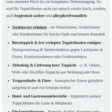
vom einzelnen Fleck bis zur kompletten Tiefenreinigung. So
wird Ihr Teppichboden nicht nur optisch wieder frisch, sondern
auch
hygienisch sauber
und
allergikerfreundlich
:
Auslegware reinigen
– im Wohnzimmer, Schlafzimmer
oder Kinderzimmer für frische Optik und bessere Raumluft
Büroteppich & fest verlegten Teppichboden reinigen
–
Shampoonierung & Sprühextraktion gegen Laufspuren in
Fluren, Konferenzräumen oder Großraumbüros
Abholung & Lieferung loser Teppiche
– z. B. Orient-,
Woll- oder Hochflor-Teppiche aus Wohnung oder Haus
Treppenläufer & Flure
– beanspruchte Zonen gründlich
aufgefrischt und von Schmutz befreit
Hotel- und Gastronomiebereiche
– hygienisch saubere
Teppichböden für Gäste & Mitarbeiter
Fleckenentfernung
– Rotwein, Kaffee, Haustiere oder