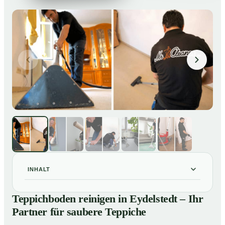
INHALT
Teppichboden reinigen in Eydelstedt – Ihr Partner für
01
Teppichboden reinigen in Eydelstedt – Ihr
saubere Teppiche
Partner für saubere Teppiche
Unsere Leistungen beim Teppichboden reinigen in
02