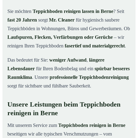
Berne
Sie möchten
Teppichboden reinigen lassen in Berne
? Seit
Warum Teppichboden reinigen mit Mr. Cleaner in
03
fast 20 Jahren
sorgt
Mr. Cleaner
für hygienisch saubere
Berne?
Teppichböden in Wohnungen, Büros und Gewerberäumen. Ob
So funktioniert’s
04
Laufspuren, Flecken, Verfärbungen oder Gerüche
– wir
Teppichboden reinigen in Berne & Umgebung
05
reinigen Ihren Teppichboden
fasertief und materialgerecht
.
Jetzt Angebot einholen
06
Das bedeutet für Sie:
weniger Aufwand
,
längere
So reinigen unsere Profis Teppichböden in Berne
07
Lebensdauer
für Ihren Bodenbelag und ein
spürbar besseres
Raumklima
. Unsere
professionelle Teppichbodenreinigung
sorgt für sichtbare und fühlbare Sauberkeit.
Unsere Leistungen beim Teppichboden
reinigen in Berne
Mit unserem Service zum
Teppichboden reinigen in Berne
beseitigen wir alle typischen Verschmutzungen – vom