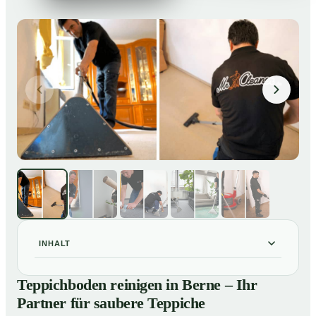
INHALT
Teppichboden reinigen in Berne – Ihr Partner für
01
Teppichboden reinigen in Berne – Ihr
saubere Teppiche
Partner für saubere Teppiche
Unsere Leistungen beim Teppichboden reinigen in
02