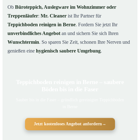
Ob
Büroteppich, Auslegware im Wohnzimmer oder
Treppenläufer
:
Mr. Cleaner
ist Ihr Partner für
Teppichboden reinigen in Berne
. Fordern Sie jetzt Ihr
unverbindliches Angebot
an und sichern Sie sich Ihren
Wunschtermin
. So sparen Sie Zeit, schonen Ihre Nerven und
genießen eine
hygienisch saubere Umgebung
.
Teppichboden reinigen in Berne – saubere
Böden bis in die Faser
Sauber bis in die Faser – gründlich gereinigter Teppichboden
in Berne
Jetzt kostenloses Angebot anfordern
→