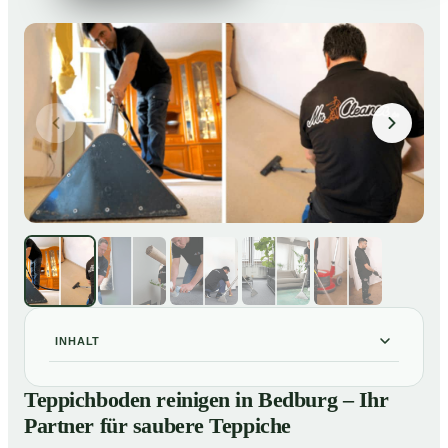
INHALT
Teppichboden reinigen in Bedburg – Ihr Partner für
01
Teppichboden reinigen in Bedburg – Ihr
saubere Teppiche
Partner für saubere Teppiche
Unsere Leistungen beim Teppichboden reinigen in
02