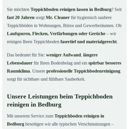
Bedburg
Sie möchten
Teppichboden reinigen lassen in Bedburg
? Seit
Warum Teppichboden reinigen mit Mr. Cleaner in
03
fast 20 Jahren
sorgt
Mr. Cleaner
für hygienisch saubere
Bedburg?
Teppichböden in Wohnungen, Büros und Gewerberäumen. Ob
So funktioniert’s
04
Laufspuren, Flecken, Verfärbungen oder Gerüche
– wir
Teppichboden reinigen in Bedburg & Umgebung
05
reinigen Ihren Teppichboden
fasertief und materialgerecht
.
Jetzt Angebot einholen
06
Das bedeutet für Sie:
weniger Aufwand
,
längere
So reinigen unsere Profis Teppichböden in Bedburg
07
Lebensdauer
für Ihren Bodenbelag und ein
spürbar besseres
Raumklima
. Unsere
professionelle Teppichbodenreinigung
sorgt für sichtbare und fühlbare Sauberkeit.
Unsere Leistungen beim Teppichboden
reinigen in Bedburg
Mit unserem Service zum
Teppichboden reinigen in
Bedburg
beseitigen wir alle typischen Verschmutzungen –