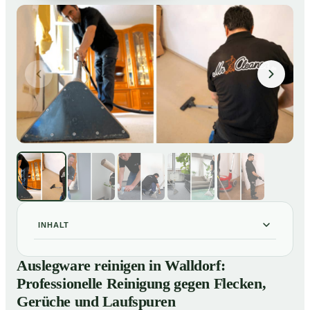
INHALT
Auslegware reinigen in Walldorf: Professionelle
01
Auslegware reinigen in Walldorf:
Reinigung gegen Flecken, Gerüche und Laufspuren
Professionelle Reinigung gegen Flecken,
So wird Auslegware in Walldorf professionell gereinigt
02
Gerüche und Laufspuren