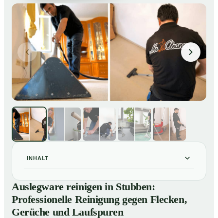
INHALT
Auslegware reinigen in Stubben: Professionelle
01
Auslegware reinigen in Stubben:
Reinigung gegen Flecken, Gerüche und Laufspuren
Professionelle Reinigung gegen Flecken,
So wird Auslegware in Stubben professionell gereinigt
02
Gerüche und Laufspuren