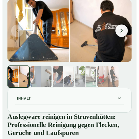
INHALT
Auslegware reinigen in Struvenhütten: Professionelle
01
Auslegware reinigen in Struvenhütten:
Reinigung gegen Flecken, Gerüche und Laufspuren
Professionelle Reinigung gegen Flecken,
So wird Auslegware in Struvenhütten professionell
02
Gerüche und Laufspuren
gereinigt