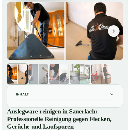
INHALT
Auslegware reinigen in Sauerlach: Professionelle
01
Auslegware reinigen in Sauerlach:
Reinigung gegen Flecken, Gerüche und Laufspuren
Professionelle Reinigung gegen Flecken,
So wird Auslegware in Sauerlach professionell
02
Gerüche und Laufspuren
gereinigt