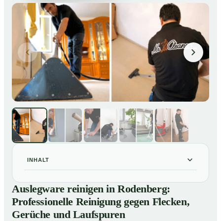
INHALT
Auslegware reinigen in Rodenberg: Professionelle
01
Auslegware reinigen in Rodenberg:
Reinigung gegen Flecken, Gerüche und Laufspuren
Professionelle Reinigung gegen Flecken,
So wird Auslegware in Rodenberg professionell
02
Gerüche und Laufspuren
gereinigt