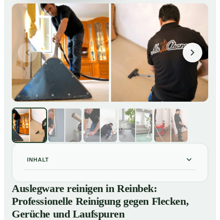
INHALT
Auslegware reinigen in Reinbek: Professionelle
01
Auslegware reinigen in Reinbek:
Reinigung gegen Flecken, Gerüche und Laufspuren
Professionelle Reinigung gegen Flecken,
So wird Auslegware in Reinbek professionell gereinigt
02
Gerüche und Laufspuren