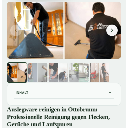
INHALT
Auslegware reinigen in Ottobrunn: Professionelle
01
Auslegware reinigen in Ottobrunn:
Reinigung gegen Flecken, Gerüche und Laufspuren
Professionelle Reinigung gegen Flecken,
So wird Auslegware in Ottobrunn professionell
02
Gerüche und Laufspuren
gereinigt