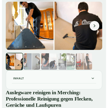
INHALT
Auslegware reinigen in Merching: Professionelle
01
Auslegware reinigen in Merching:
Reinigung gegen Flecken, Gerüche und Laufspuren
Professionelle Reinigung gegen Flecken,
So wird Auslegware in Merching professionell gereinigt
02
Gerüche und Laufspuren