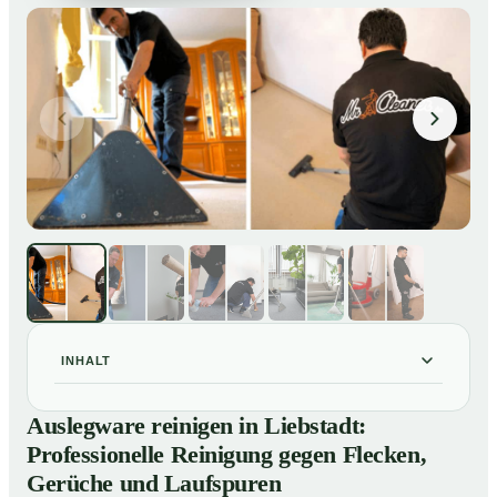
INHALT
Auslegware reinigen in Liebstadt: Professionelle
01
Auslegware reinigen in Liebstadt:
Reinigung gegen Flecken, Gerüche und Laufspuren
Professionelle Reinigung gegen Flecken,
So wird Auslegware in Liebstadt professionell gereinigt
02
Gerüche und Laufspuren