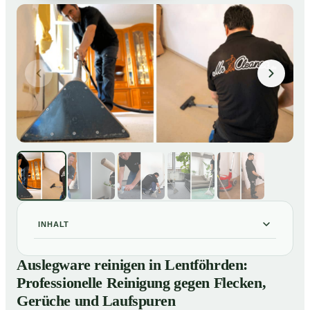
INHALT
Auslegware reinigen in Lentföhrden: Professionelle
01
Auslegware reinigen in Lentföhrden:
Reinigung gegen Flecken, Gerüche und Laufspuren
Professionelle Reinigung gegen Flecken,
So wird Auslegware in Lentföhrden professionell
02
Gerüche und Laufspuren
gereinigt