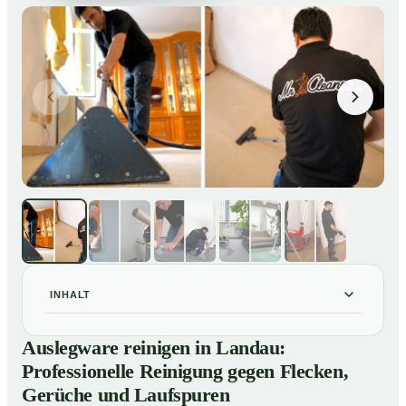
INHALT
Auslegware reinigen in Landau: Professionelle
01
Auslegware reinigen in Landau:
Reinigung gegen Flecken, Gerüche und Laufspuren
Professionelle Reinigung gegen Flecken,
So wird Auslegware in Landau professionell gereinigt
02
Gerüche und Laufspuren