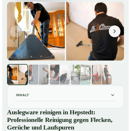
INHALT
Auslegware reinigen in Hepstedt: Professionelle
01
Auslegware reinigen in Hepstedt:
Reinigung gegen Flecken, Gerüche und Laufspuren
Professionelle Reinigung gegen Flecken,
So wird Auslegware in Hepstedt professionell gereinigt
02
Gerüche und Laufspuren