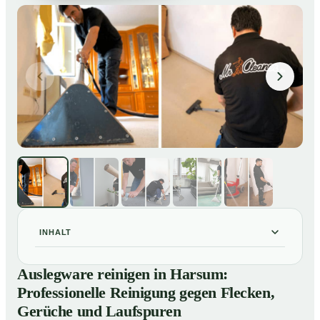
INHALT
Auslegware reinigen in Harsum: Professionelle
01
Auslegware reinigen in Harsum:
Reinigung gegen Flecken, Gerüche und Laufspuren
Professionelle Reinigung gegen Flecken,
So wird Auslegware in Harsum professionell gereinigt
02
Gerüche und Laufspuren