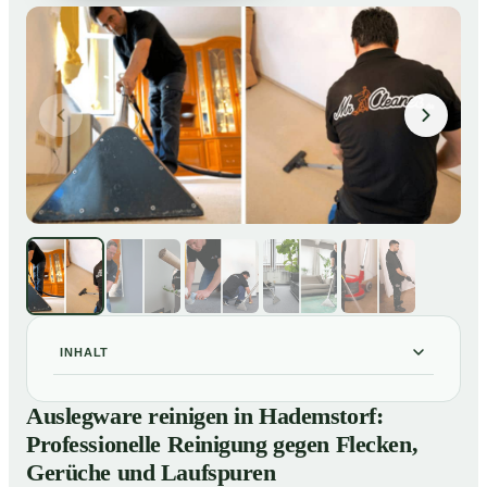
INHALT
Auslegware reinigen in Hademstorf: Professionelle
01
Auslegware reinigen in Hademstorf:
Reinigung gegen Flecken, Gerüche und Laufspuren
Professionelle Reinigung gegen Flecken,
So wird Auslegware in Hademstorf professionell
02
Gerüche und Laufspuren
gereinigt