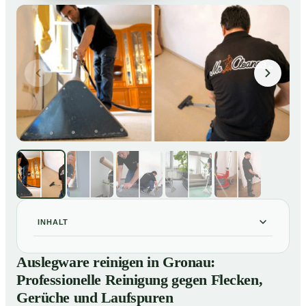
INHALT
Auslegware reinigen in Gronau: Professionelle
01
Auslegware reinigen in Gronau:
Reinigung gegen Flecken, Gerüche und Laufspuren
Professionelle Reinigung gegen Flecken,
So wird Auslegware in Gronau professionell gereinigt
02
Gerüche und Laufspuren