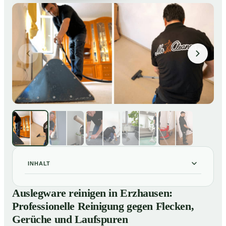
INHALT
Auslegware reinigen in Erzhausen: Professionelle
01
Auslegware reinigen in Erzhausen:
Reinigung gegen Flecken, Gerüche und Laufspuren
Professionelle Reinigung gegen Flecken,
So wird Auslegware in Erzhausen professionell
02
Gerüche und Laufspuren
gereinigt