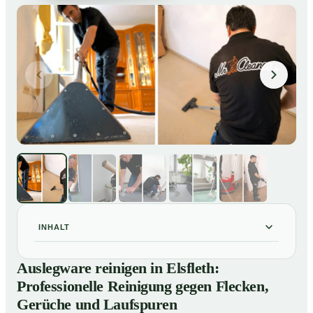
INHALT
Auslegware reinigen in Elsfleth: Professionelle
01
Auslegware reinigen in Elsfleth:
Reinigung gegen Flecken, Gerüche und Laufspuren
Professionelle Reinigung gegen Flecken,
So wird Auslegware in Elsfleth professionell gereinigt
02
Gerüche und Laufspuren