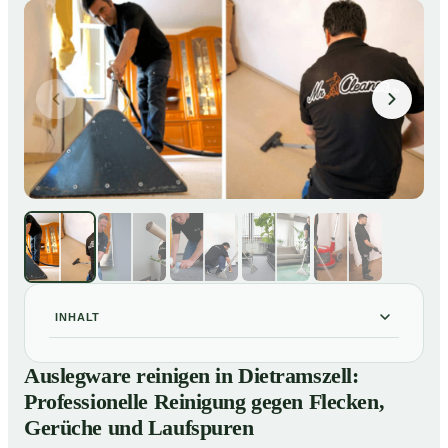
INHALT
Auslegware reinigen in Dietramszell: Professionelle
01
Auslegware reinigen in Dietramszell:
Reinigung gegen Flecken, Gerüche und Laufspuren
Professionelle Reinigung gegen Flecken,
So wird Auslegware in Dietramszell professionell
02
Gerüche und Laufspuren
gereinigt