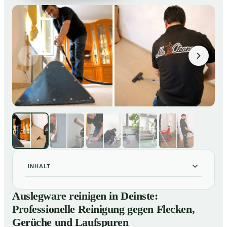
INHALT
Auslegware reinigen in Deinste: Professionelle
01
Auslegware reinigen in Deinste:
Reinigung gegen Flecken, Gerüche und Laufspuren
Professionelle Reinigung gegen Flecken,
So wird Auslegware in Deinste professionell gereinigt
02
Gerüche und Laufspuren