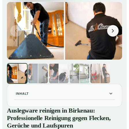
INHALT
Auslegware reinigen in Birkenau: Professionelle
01
Auslegware reinigen in Birkenau:
Reinigung gegen Flecken, Gerüche und Laufspuren
Professionelle Reinigung gegen Flecken,
So wird Auslegware in Birkenau professionell gereinigt
02
Gerüche und Laufspuren