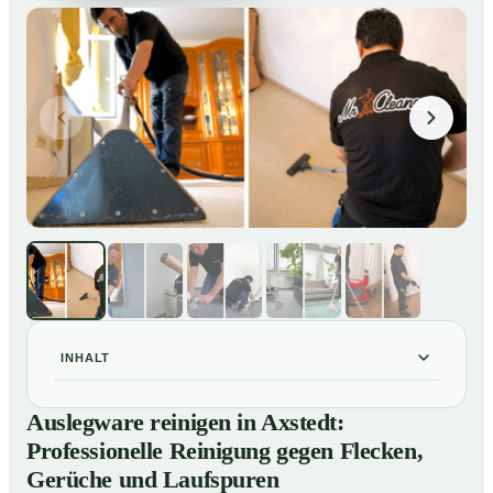
INHALT
Auslegware reinigen in Axstedt: Professionelle
01
Auslegware reinigen in Axstedt:
Reinigung gegen Flecken, Gerüche und Laufspuren
Professionelle Reinigung gegen Flecken,
So wird Auslegware in Axstedt professionell gereinigt
02
Gerüche und Laufspuren