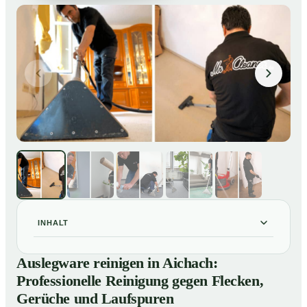
INHALT
Auslegware reinigen in Aichach: Professionelle
01
Auslegware reinigen in Aichach:
Reinigung gegen Flecken, Gerüche und Laufspuren
Professionelle Reinigung gegen Flecken,
So wird Auslegware in Aichach professionell gereinigt
02
Gerüche und Laufspuren