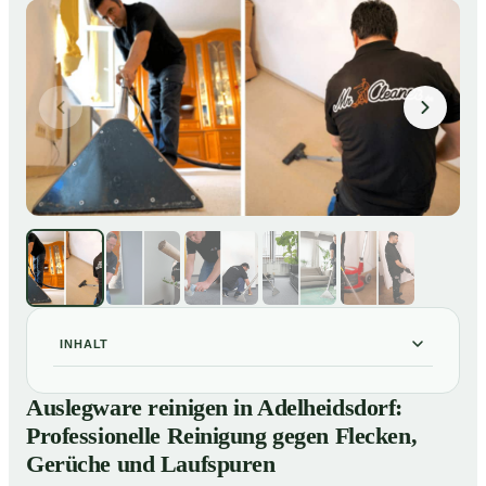
INHALT
Auslegware reinigen in Adelheidsdorf: Professionelle
01
Auslegware reinigen in Adelheidsdorf:
Reinigung gegen Flecken, Gerüche und Laufspuren
Professionelle Reinigung gegen Flecken,
So wird Auslegware in Adelheidsdorf professionell
02
Gerüche und Laufspuren
gereinigt