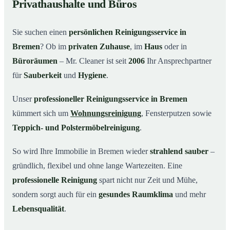
Privathaushalte und Büros
Warum Mr. Cleaner in Bremen?
03
Sie suchen einen
persönlichen Reinigungsservice in
So einfach funktioniert’s
04
Bremen
? Ob im
privaten Zuhause
, im
Haus
oder in
Typische Anlässe für einen Reinigungsservice
05
Büroräumen
– Mr. Cleaner ist seit
2006
Ihr Ansprechpartner
Reinigungsservice in Bremen und Umgebung
06
für
Sauberkeit
und
Hygiene
.
Jetzt kostenloses Angebot einholen
07
Unser
professioneller Reinigungsservice in Bremen
So arbeitet ein Reinigungsservice in Bremen
08
kümmert sich um
Wohnungsreinigung
, Fensterputzen sowie
wirklich
Teppich- und Polstermöbelreinigung
.
So wird Ihre Immobilie in Bremen wieder
strahlend sauber
–
gründlich, flexibel und ohne lange Wartezeiten. Eine
professionelle Reinigung
spart nicht nur Zeit und Mühe,
sondern sorgt auch für ein
gesundes Raumklima
und mehr
Lebensqualität
.