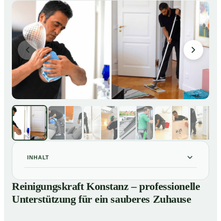
INHALT
Reinigungskraft Konstanz – professionelle
01
Reinigungskraft Konstanz – professionelle
Unterstützung für ein sauberes Zuhause
Unterstützung für ein sauberes Zuhause
Unsere Leistungen im Überblick
02