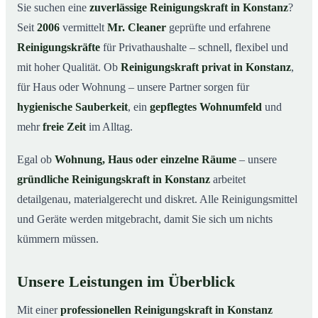
Warum eine Reinigungskraft von Mr. Cleaner?
03
Sie suchen eine
zuverlässige Reinigungskraft in Konstanz
?
Seit
2006
vermittelt
Mr. Cleaner
geprüfte und erfahrene
So läuft die Buchung einer Reinigungskraft ab
04
Reinigungskräfte
für Privathaushalte – schnell, flexibel und
Typische Anlässe für eine Reinigungskraft
05
mit hoher Qualität. Ob
Reinigungskraft privat in Konstanz
,
Reinigungskraft in Konstanz & Umgebung
06
für Haus oder Wohnung – unsere Partner sorgen für
Jetzt Reinigungskraft buchen
07
hygienische Sauberkeit
, ein
gepflegtes Wohnumfeld
und
So einfach buchen Sie eine Reinigungskraft in
mehr
freie Zeit
im Alltag.
08
Konstanz
Egal ob
Wohnung, Haus oder einzelne Räume
– unsere
gründliche Reinigungskraft in Konstanz
arbeitet
detailgenau, materialgerecht und diskret. Alle Reinigungsmittel
und Geräte werden mitgebracht, damit Sie sich um nichts
kümmern müssen.
Unsere Leistungen im Überblick
Mit einer
professionellen Reinigungskraft in Konstanz