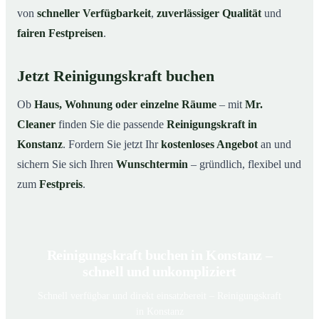
von
schneller Verfügbarkeit
,
zuverlässiger Qualität
und
fairen Festpreisen
.
Jetzt Reinigungskraft buchen
Ob
Haus, Wohnung oder einzelne Räume
– mit
Mr.
Cleaner
finden Sie die passende
Reinigungskraft in
Konstanz
. Fordern Sie jetzt Ihr
kostenloses Angebot
an und
sichern Sie sich Ihren
Wunschtermin
– gründlich, flexibel und
zum
Festpreis
.
Reinigungskraft buchen in Konstanz –
schnell und unkompliziert
Schnell verfügbar und direkt einsatzbereit – Reinigungskraft
in Konstanz