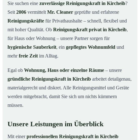
Warum eine Reinigungskraft von Mr. Cleaner?
03
Sie suchen eine
zuverlässige Reinigungskraft in Kircheib
?
Seit
2006
vermittelt
Mr. Cleaner
geprüfte und erfahrene
So läuft die Buchung einer Reinigungskraft ab
04
Reinigungskräfte
für Privathaushalte – schnell, flexibel und
Typische Anlässe für eine Reinigungskraft
05
mit hoher Qualität. Ob
Reinigungskraft privat in Kircheib
,
Reinigungskraft in Kircheib & Umgebung
06
für Haus oder Wohnung – unsere Partner sorgen für
Jetzt Reinigungskraft buchen
07
hygienische Sauberkeit
, ein
gepflegtes Wohnumfeld
und
So einfach buchen Sie eine Reinigungskraft in Kircheib
mehr
freie Zeit
im Alltag.
08
Egal ob
Wohnung, Haus oder einzelne Räume
– unsere
gründliche Reinigungskraft in Kircheib
arbeitet detailgenau,
materialgerecht und diskret. Alle Reinigungsmittel und Geräte
werden mitgebracht, damit Sie sich um nichts kümmern
müssen.
Unsere Leistungen im Überblick
Mit einer
professionellen Reinigungskraft in Kircheib