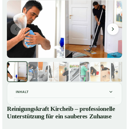
INHALT
Reinigungskraft Kircheib – professionelle
01
Reinigungskraft Kircheib – professionelle
Unterstützung für ein sauberes Zuhause
Unterstützung für ein sauberes Zuhause
Unsere Leistungen im Überblick
02