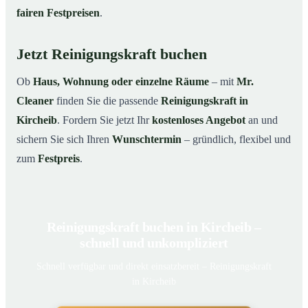
fairen Festpreisen
.
Jetzt Reinigungskraft buchen
Ob
Haus, Wohnung oder einzelne Räume
– mit
Mr.
Cleaner
finden Sie die passende
Reinigungskraft in
Kircheib
. Fordern Sie jetzt Ihr
kostenloses Angebot
an und
sichern Sie sich Ihren
Wunschtermin
– gründlich, flexibel und
zum
Festpreis
.
Reinigungskraft buchen in Kircheib –
schnell und unkompliziert
Schnell verfügbar und direkt einsatzbereit – Reinigungskraft
in Kircheib