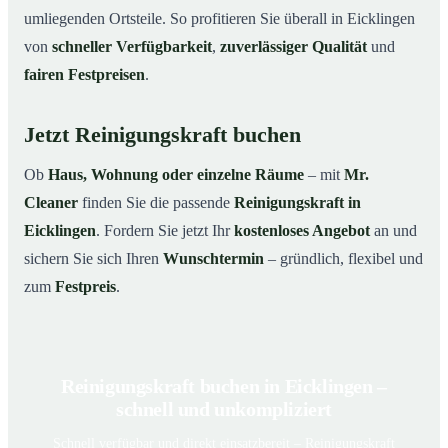
umliegenden Ortsteile. So profitieren Sie überall in Eicklingen
von
schneller Verfügbarkeit
,
zuverlässiger Qualität
und
fairen Festpreisen
.
Jetzt Reinigungskraft buchen
Ob
Haus, Wohnung oder einzelne Räume
– mit
Mr.
Cleaner
finden Sie die passende
Reinigungskraft in
Eicklingen
. Fordern Sie jetzt Ihr
kostenloses Angebot
an und
sichern Sie sich Ihren
Wunschtermin
– gründlich, flexibel und
zum
Festpreis
.
Reinigungskraft buchen in Eicklingen –
schnell und unkompliziert
Schnell verfügbar und direkt einsatzbereit – Reinigungskraft