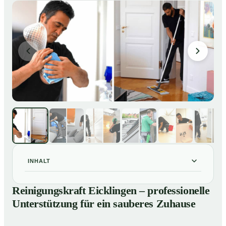
INHALT
Reinigungskraft Eicklingen – professionelle
01
Reinigungskraft Eicklingen – professionelle
Unterstützung für ein sauberes Zuhause
Unterstützung für ein sauberes Zuhause
Unsere Leistungen im Überblick
02