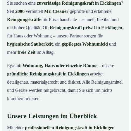
Warum eine Reinigungskraft von Mr. Cleaner?
03
Sie suchen eine
zuverlässige Reinigungskraft in Eicklingen
?
Seit
2006
vermittelt
Mr. Cleaner
geprüfte und erfahrene
So läuft die Buchung einer Reinigungskraft ab
04
Reinigungskräfte
für Privathaushalte – schnell, flexibel und
Typische Anlässe für eine Reinigungskraft
05
mit hoher Qualität. Ob
Reinigungskraft privat in Eicklingen
,
Reinigungskraft in Eicklingen & Umgebung
06
für Haus oder Wohnung – unsere Partner sorgen für
Jetzt Reinigungskraft buchen
07
hygienische Sauberkeit
, ein
gepflegtes Wohnumfeld
und
So einfach buchen Sie eine Reinigungskraft in
mehr
freie Zeit
im Alltag.
08
Eicklingen
Egal ob
Wohnung, Haus oder einzelne Räume
– unsere
gründliche Reinigungskraft in Eicklingen
arbeitet
detailgenau, materialgerecht und diskret. Alle Reinigungsmittel
und Geräte werden mitgebracht, damit Sie sich um nichts
kümmern müssen.
Unsere Leistungen im Überblick
Mit einer
professionellen Reinigungskraft in Eicklingen