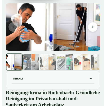
INHALT
Reinigungsfirma in Röttenbach: Gründliche Reinigung
01
Reinigungsfirma in Röttenbach: Gründliche
im Privathaushalt und Sauberkeit am Arbeitsplatz
Reinigung im Privathaushalt und
So arbeitet eine Reinigungsfirma in Röttenbach
02
Sauberkeit am Arbeitsplatz