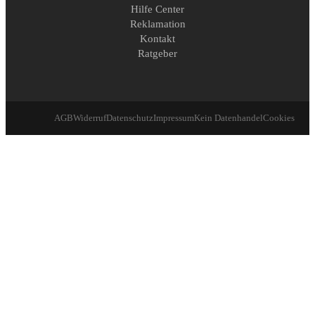
Hilfe Center
Reklamation
Kontakt
Ratgeber
AGB
Widerruf
Datenschutz
Impressum
Kein Datenhandel
Cookies