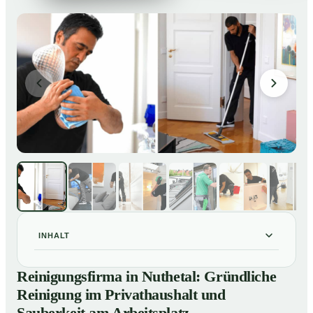
INHALT
Reinigungsfirma in Nuthetal: Gründliche Reinigung im
01
Reinigungsfirma in Nuthetal: Gründliche
Privathaushalt und Sauberkeit am Arbeitsplatz
Reinigung im Privathaushalt und
So arbeitet eine Reinigungsfirma in Nuthetal
02