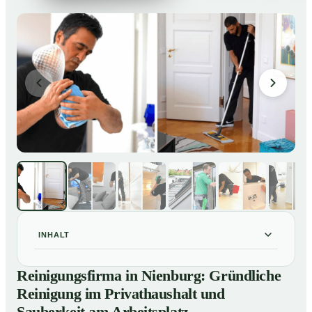
INHALT
Reinigungsfirma in Nienburg: Gründliche Reinigung im
01
Reinigungsfirma in Nienburg: Gründliche
Privathaushalt und Sauberkeit am Arbeitsplatz
Reinigung im Privathaushalt und
So arbeitet eine Reinigungsfirma in Nienburg
02