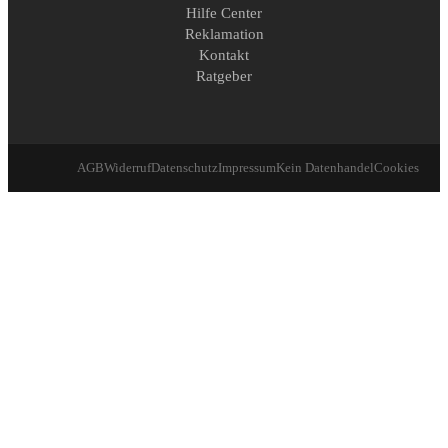
Hilfe Center
Reklamation
Kontakt
Ratgeber
AGB
Widerruf
Datenschutz
Impressum
Kein Datenhandel
Cookies