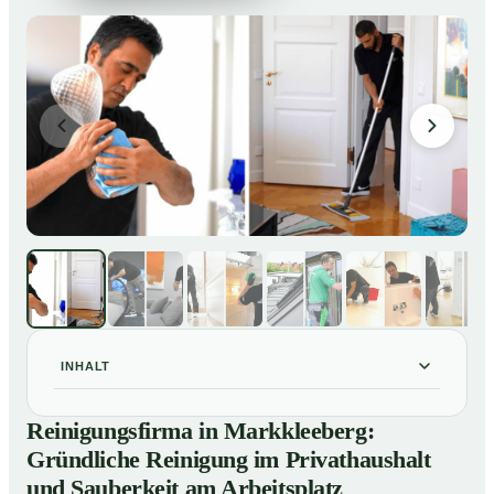
INHALT
Reinigungsfirma in Markkleeberg: Gründliche
01
Reinigungsfirma in Markkleeberg:
Reinigung im Privathaushalt und Sauberkeit am
Gründliche Reinigung im Privathaushalt
Arbeitsplatz
und Sauberkeit am Arbeitsplatz