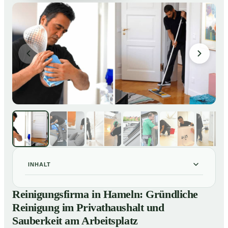
INHALT
Reinigungsfirma in Hameln: Gründliche Reinigung im
01
Reinigungsfirma in Hameln: Gründliche
Privathaushalt und Sauberkeit am Arbeitsplatz
Reinigung im Privathaushalt und
So arbeitet eine Reinigungsfirma in Hameln
02
Sauberkeit am Arbeitsplatz