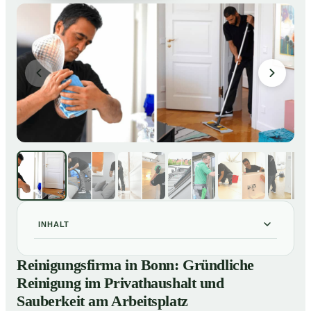
INHALT
Reinigungsfirma in Bonn: Gründliche Reinigung im
01
Reinigungsfirma in Bonn: Gründliche
Privathaushalt und Sauberkeit am Arbeitsplatz
Reinigung im Privathaushalt und
So arbeitet eine Reinigungsfirma in Bonn
02
Sauberkeit am Arbeitsplatz