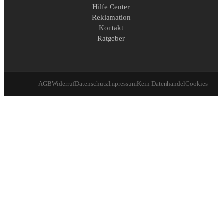
Hilfe Center
Reklamation
Kontakt
Ratgeber
AGB
Widerruf
Datenschutz
Impressum
Kein Datenhandel
Cookies