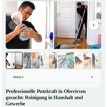
INHALT
Professionelle Putzkraft in Oberirsen gesucht:
01
Professionelle Putzkraft in Oberirsen
Reinigung in Haushalt und Gewerbe
gesucht: Reinigung in Haushalt und
So einfach buchen Sie eine Putzkraft in Oberirsen
02
Gewerbe