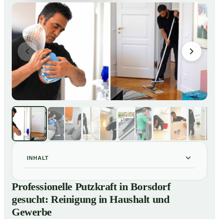
INHALT
Professionelle Putzkraft in Borsdorf gesucht:
01
Professionelle Putzkraft in Borsdorf
Reinigung in Haushalt und Gewerbe
gesucht: Reinigung in Haushalt und
So einfach buchen Sie eine Putzkraft in Borsdorf
02
Gewerbe