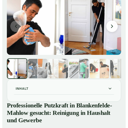
INHALT
Professionelle Putzkraft in Blankenfelde-Mahlow
01
Professionelle Putzkraft in Blankenfelde-
gesucht: Reinigung in Haushalt und Gewerbe
Mahlow gesucht: Reinigung in Haushalt
So einfach buchen Sie eine Putzkraft in Blankenfelde-
02
und Gewerbe
Mahlow