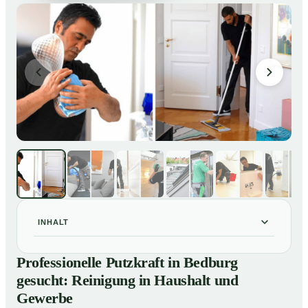
INHALT
Professionelle Putzkraft in Bedburg gesucht:
01
Professionelle Putzkraft in Bedburg
Reinigung in Haushalt und Gewerbe
gesucht: Reinigung in Haushalt und
So einfach buchen Sie eine Putzkraft in Bedburg
02
Gewerbe