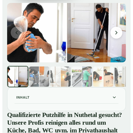
INHALT
Qualifizierte Putzhilfe in Nuthetal gesucht? Unsere
01
Qualifizierte Putzhilfe in Nuthetal gesucht?
Profis reinigen alles rund um Küche, Bad, WC uvm. im
Unsere Profis reinigen alles rund um
Privathaushalt
Küche, Bad, WC uvm. im Privathaushalt
So einfach buchen Sie eine Putzhilfe in Nuthetal
02