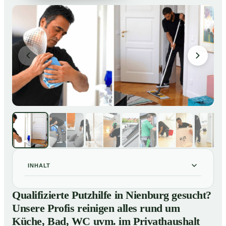
INHALT
Qualifizierte Putzhilfe in Nienburg gesucht? Unsere
01
Qualifizierte Putzhilfe in Nienburg gesucht?
Profis reinigen alles rund um Küche, Bad, WC uvm. im
Unsere Profis reinigen alles rund um
Privathaushalt
Küche, Bad, WC uvm. im Privathaushalt
So einfach buchen Sie eine Putzhilfe in Nienburg
02