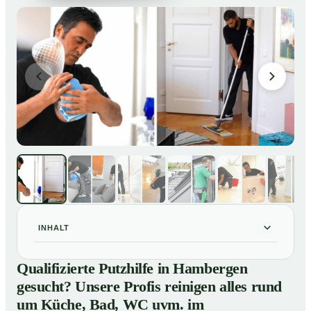
INHALT
Qualifizierte Putzhilfe in Hambergen gesucht? Unsere
01
Qualifizierte Putzhilfe in Hambergen
Profis reinigen alles rund um Küche, Bad, WC uvm. im
gesucht? Unsere Profis reinigen alles rund
Privathaushalt
um Küche, Bad, WC uvm. im
So einfach buchen Sie eine Putzhilfe in Hambergen
02