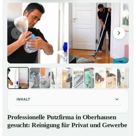
INHALT
Professionelle Putzfirma in Oberhausen gesucht:
01
Professionelle Putzfirma in Oberhausen
Reinigung für Privat und Gewerbe
gesucht: Reinigung für Privat und Gewerbe
So arbeitet eine Putzfirma in Oberhausen
02