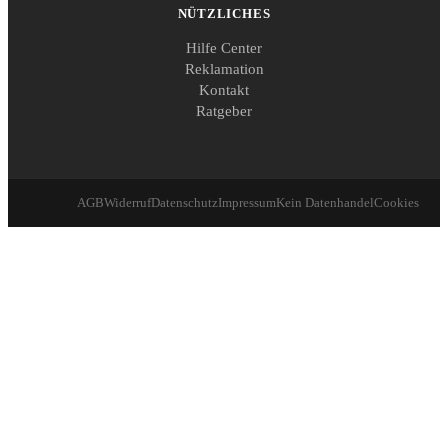
NÜTZLICHES
Hilfe Center
Reklamation
Kontakt
Ratgeber
AGB
Widerruf
Datenschutz
Impressum
Kein Datenhandel
Cookies