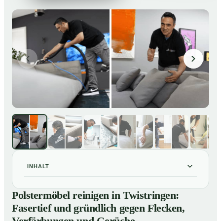
INHALT
Polstermöbel reinigen in Twistringen: Fasertief und
01
Polstermöbel reinigen in Twistringen:
gründlich gegen Flecken, Verfärbungen und Gerüche
Fasertief und gründlich gegen Flecken,
So reinigen unsere Profis Polstermöbel in Twistringen
02