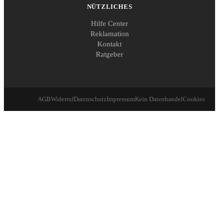
NÜTZLICHES
Hilfe Center
Reklamation
Kontakt
Ratgeber
AGB
Widerruf
Datenschutz
Impressum
Kein Datenhandel
Cookies