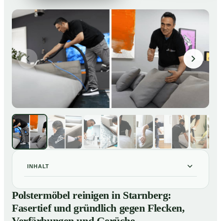
INHALT
Polstermöbel reinigen in Starnberg: Fasertief und
01
Polstermöbel reinigen in Starnberg:
gründlich gegen Flecken, Verfärbungen und Gerüche
Fasertief und gründlich gegen Flecken,
So reinigen unsere Profis Polstermöbel in Starnberg
02