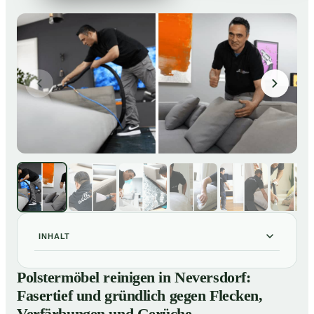
INHALT
Polstermöbel reinigen in Neversdorf: Fasertief und
01
Polstermöbel reinigen in Neversdorf:
gründlich gegen Flecken, Verfärbungen und Gerüche
Fasertief und gründlich gegen Flecken,
So reinigen unsere Profis Polstermöbel in Neversdorf
02