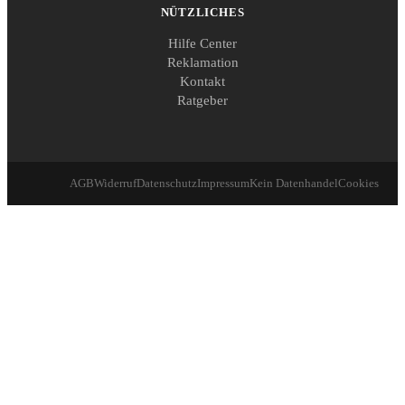
NÜTZLICHES
Hilfe Center
Reklamation
Kontakt
Ratgeber
AGB
Widerruf
Datenschutz
Impressum
Kein Datenhandel
Cookies