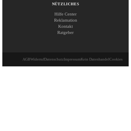
NÜTZLICHES
Hilfe Center
Reklamation
Kontakt
Ratgeber
AGB
Widerruf
Datenschutz
Impressum
Kein Datenhandel
Cookies