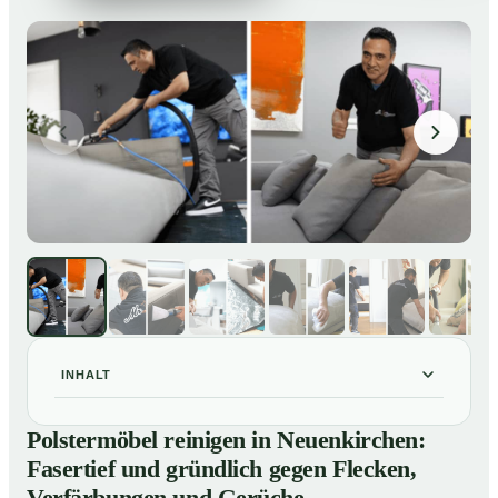
INHALT
Polstermöbel reinigen in Neuenkirchen: Fasertief und
01
Polstermöbel reinigen in Neuenkirchen:
gründlich gegen Flecken, Verfärbungen und Gerüche
Fasertief und gründlich gegen Flecken,
So reinigen unsere Profis Polstermöbel in
02