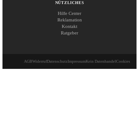
NÜTZLICHES
Hilfe Center
Reklamation
Kontakt
Ratgeber
AGB
Widerruf
Datenschutz
Impressum
Kein Datenhandel
Cookies