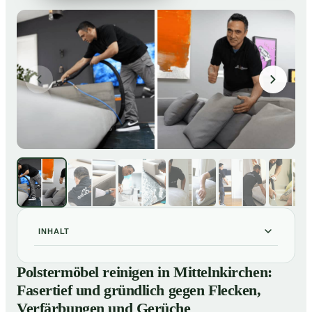
INHALT
Polstermöbel reinigen in Mittelnkirchen: Fasertief und
01
Polstermöbel reinigen in Mittelnkirchen:
gründlich gegen Flecken, Verfärbungen und Gerüche
Fasertief und gründlich gegen Flecken,
So reinigen unsere Profis Polstermöbel in
02
Verfärbungen und Gerüche